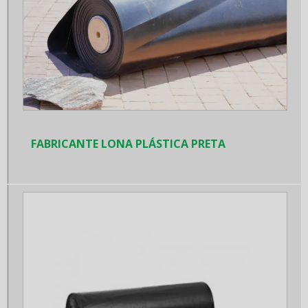
Capacete de proteção
Capacete de proteção individual
Distribuidor de equipamento de proteção individual
Distribuidor de filme stretch
Empresa distribuidora de epi
Empresas de equipamentos de proteção individual
FABRICANTE LONA PLÁSTICA PRETA
Fabricante de filme stretch
Fornecedor de plastico bolha
Fornecedores de epi
Fornecedores de papelão ondulado
Kit completo nbr 9735
Kit de emergência para transporte de produtos químicos