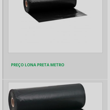
Placas de simbologia
Placas de simbologia de produtos perigosos
Bobina de papelão
Bobina filme stretch
Bobina filme stretch 500x25
Bobina plástico bolha 1 30 x 100
Botina de segurança para trabalho
PREÇO LONA PRETA METRO
Botina de segurança preço
Comprar fita Phoenix
Epi uniformes profissionais
Fita adesiva marrom 100 metros