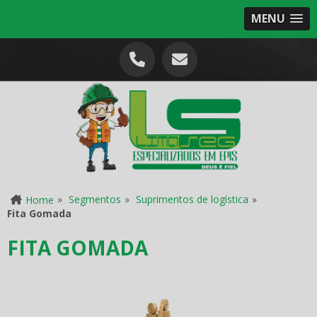
MENU
»
Segmentos
»
Suprimentos de logística
»
Home
Fita Gomada
FITA GOMADA