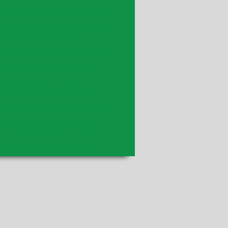
bina de papel kraft 120 cm
tina com bico aço marluvas
mprar bobina de papel kraft
Fabricante filme strech
bricante lona plástica preta
icante plástico bolha 130x100
Kit emergência 9735
Madeirite 220x110 rosa