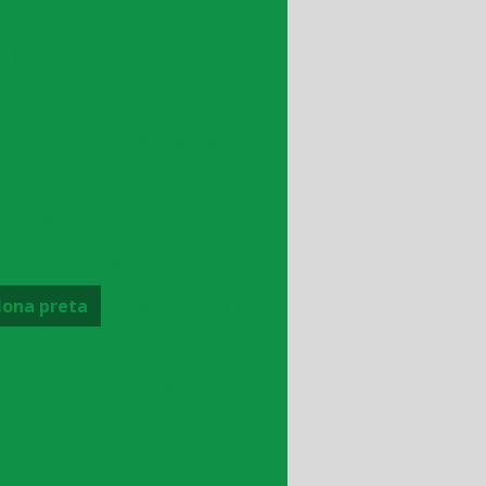
it de emergência nbr 9735
Lona plastica colorida
Lona plastica preta
uvas de proteção individual
Luvas de segurança
óculos de segurança
lacas de simbologia da onu
lona preta
Rolo de papel kraft
Rolo de papelão ondulado
Rolo de plastico bolha
mergência para produtos químicos
Capacete de proteção