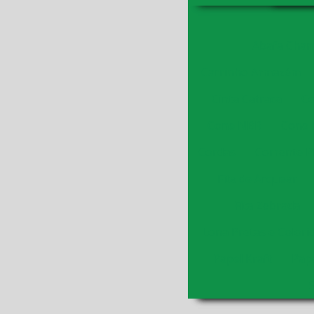
Abafa Cham
Carrinho Armazém
Cinta Catraca
Co
Cone NBR
Cone 
Cordas
Corrente Pl
Fita de Arquear
Fita Zebrada
Lona Pretas e Colori
Papel Kraft
Pap