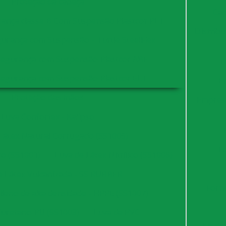
Proteção da cabeça
Cap
rança classe B Com Suspensão Plastcor PLT
Distrib
urança com Suspensão - Turtle SteelFlex
Segurança com Suspensão Plastcor ABF
D
Segurança com Suspensão Plastcor ELT
E
Proteção das mãos
Empres
Luva Confortex - Kalipso
Látex Natural Corrugado (SS1009)
F
co (SS1001)
Luva de Látex Nitrílico (SS1006)
e Látex Vulcanizada - SS RUBBER
Forn
tileno de alta densidade - HPPE (SS1007)
iuretano PU (SS1003)
Luva de PVC