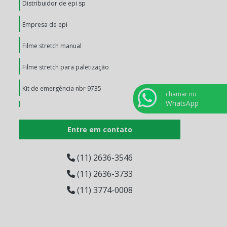
Distribuidor de epi sp
Empresa de epi
Filme stretch manual
Filme stretch para paletização
Kit de emergência nbr 9735
chamar no
WhatsApp
Lona plastica colorida
Entre em contato
Lona plastica preta
Luvas de proteção individual
(11) 2636-3546
(11) 2636-3733
Luvas de segurança
(11) 3774-0008
óculos de segurança
Placas de simbologia da onu