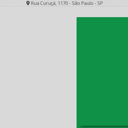
Rua Curuçá, 1170 - São Paulo - SP
Equipam
Cinto
Cinto Paraqu
Cinto Paraque
Cinto Paraq
Cinto Pa
Cinto Paraqued
Talabarte em Y El
Talabarte s