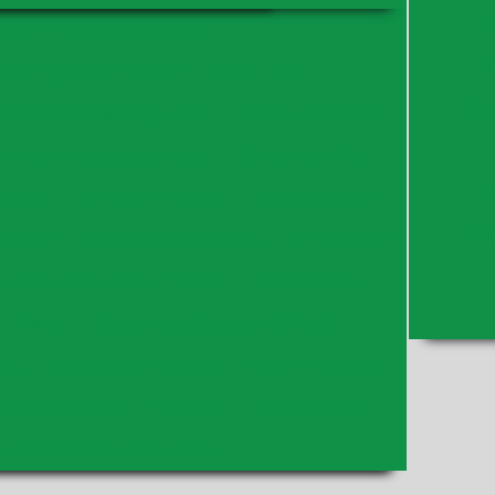
Bo
Suprimentos de logística
Bo
as Frigideira 120mm2
Cabo Terra
Co
Carrinho Mini Regulável
Carro Plataforma
ne com base de borracha
Cone Esportivo
Fa
Rígido
Cone Semi Flexível
Corda de Sisal
Fabr
ástica
Enxada anti-faiscante
Filme Strech
Fita de Arquear PET VERDE
Fita Gomada
Fitilho
Kit de Emergências NBR 9735
das
Martelo de madeira
Pá Anti-faiscante
elão Ondulado
Pedestal
Plástico Bolha
Suporte para placas - ONU