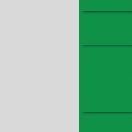
BWLE - Bot
Óculos Leopar
Óc
MÁSCARA P
Más
Respi
RESPIR
Respi
Avental