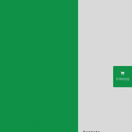
acete de proteção individual
uidor de equipamento de proteção
individual
istribuidor de filme stretch
mpresa distribuidora de epi
as de equipamentos de proteção
individual
Fabricante de filme stretch
0
iten(s)
ornecedor de plastico bolha
Fornecedores de epi
ecedores de papelão ondulado
Kit completo nbr 9735