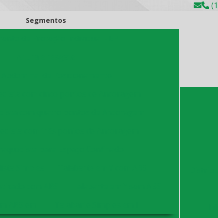
(1
Segmentos
ento de Proteção Individual - EPI
Altura e resgate
 Abdominal de Posicionamento
edista com cinco pontos de Ancoragem
dista com quatro pontos de Ancoragem
uedista com três pontos de Ancoragem
raquedista para Espaço Confinado
ista Simples
Talabarte em Y com ABS
Distribu
astizado com ABS
Talabarte em Y sem ABS
em ABS em I
Talabarte Simples em I
Fi