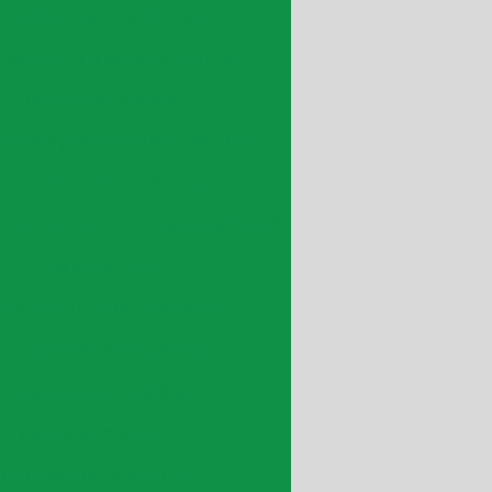
a adesiva marrom 100 metros
a adesiva transparente papel
Fita pet de arquear
biental para produtos químicos
 nbr 9735
Preço lona preta
na preta metro
Papel sulfite a4
Folha sulfite a4
obina de papelão ondulado
Epi capacete de segurança
Capacete de trabalho
Madeirite para obra
Embalagem filme stretch