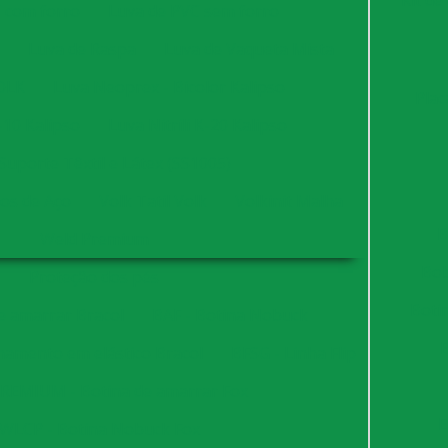
Kit de
 com forro
Luva de PVC sem forro
Luva de Raspa
Luva de Vaqueta Mista
OLK
Luva Neoprex - Bicolor Kalipso
Plac
K-10 Kalipso
Luva Nitrili K-20 Kalipso
Suporte Têxtil e Látex (SS1005)
ios de Aço
Volk Tatil Volk
Volkinit Malha
B
Weld Premium
Bob
Proteção dos pés
Boti
e amarrar Bracol
BAF - Botina Nobuck
hamento em elástico Bracol
BFSG - Linha Flip
REMIUM - Botina de amarrar Fox
E
WLCP - Botina Nobuck Fox