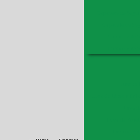
Capacete de Segu
Capacete de Seg
Capacete de 
Capacete de 
Luva de 
Luva de Látex Nitríli
Luva d
Luva de Polie
Luva de Pol