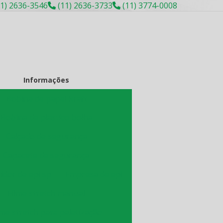
1) 2636-3546
(11) 2636-3733
(11) 3774-0008
Informações
Bobina de papel kraft
Bobina de plastico bolha
Calçado de segurança
Capacete de segurança
idor de epi sp
Empresa de epi
Filme stretch manual
lme stretch para paletização