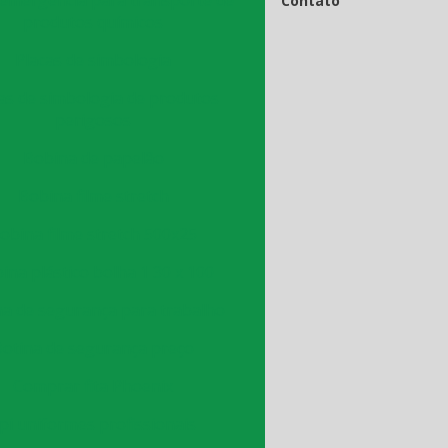
 emergência para transporte de
Contato
produtos químicos
Placas de simbologia
as de simbologia de produtos
perigosos
Bobina de papelão
Bobina filme stretch
obina filme stretch 500x25
ina plástico bolha 1 30 x 100
na de segurança para trabalho
Botina de segurança preço
Comprar fita Phoenix
pi uniformes profissionais