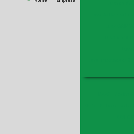
Home
Empresa
Luva de PVC
Luva de Ranhadura
Luva GRIP V
Luva Nitrili 
Luva 
Luva Tricotada c/ 2 f
BAAS - Botina d
BELS - Botina com fec
BWLC P
B