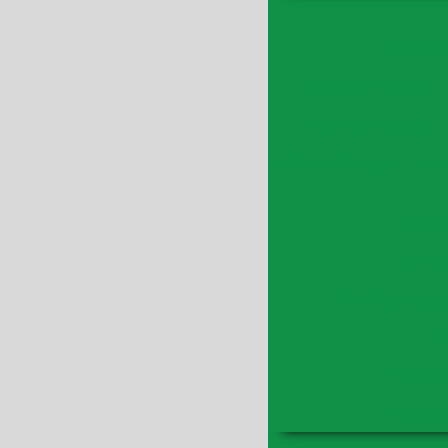
Creme 
Creme Protetor Lu
Creme Protetor Lu
Creme Protetor Luva 
Gel 
Gel De
Gel Desengrax
Pr
Protetor
Protetor