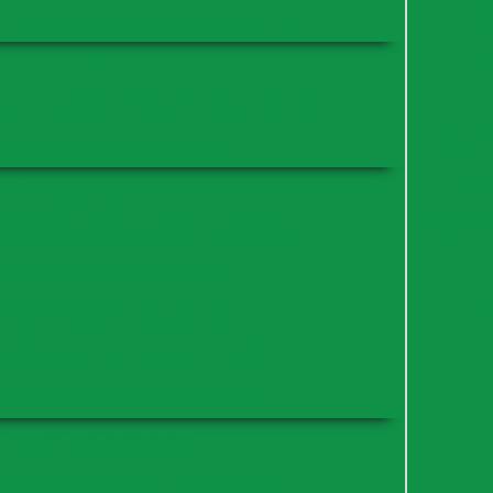
Fit
ina com fechamento em elástico Fox
Fit
Proteção facial
do - Kalipso
Óculos Panda - Kalipso
Kit am
ulos Rã Valvulado - Kalipso
Kit
Proteção respiratória
Preço lo
ANORÂMICA 5600 - VOLK DO BRASIL
cara Panorâmica c/ 2 filtros
B
rador 1/4 Semi Facial c/ 1 filtro
ADOR SEMI FACIAL C/ 2 FILTROS
radores Descartáveis PFF1/PFF2
Vestimentas proteção
 de Segurança - Alta Temperatura