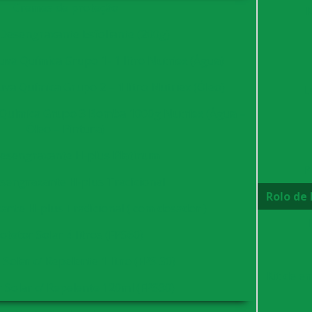
Cremes de proteção
K
Desengraxante Esfoliante (200g)
va Química Grupo 1- 1 litro Nutriex (Água)
va Química Grupo 2 – 1 litro Nutriex (Óleo)
L
Química Grupo 3 Bomba 1000g Nutriex (Água –
Óleo – Pintura)
Desengraxante H-plus Platinum
P
sengraxante H-plus Tradicional
Rolo de 
ante H-plus Tradicional ( com dosador )
otetor Solar 4 litros (FPS60)
 Solar c/ Repelente 1 litro (FPS 30)
Kit de e
 Solar c/ Repelente 120ml (FPS30)